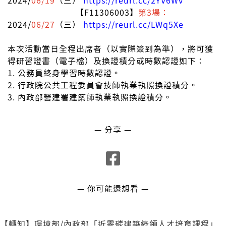
2024/
06/19
（三）
https://reurl.cc/2YV6Wv
【F11306003】
第3場：
2024/
06/27
（三）
https://reurl.cc/LWq5Xe
本次活動當日全程出席者（以實際簽到為準），將可獲
得研習證書（電子檔）及換證積分或時數認證如下：
1. 公務員終身學習時數認證。
2. 行政院公共⼯程委員會技師執業執照換證積分。
3. 內政部營建署建築師執業執照換證積分。
— 分享 —
— 你可能還想看 —
【轉知】環境部/內政部「近零碳建築綠領人才培育課程」