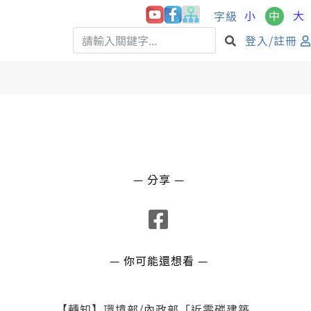
小
中
大
字級
登入/註冊
— 分享 —
— 你可能還想看 —
【轉知】環境部/內政部「近零碳建築