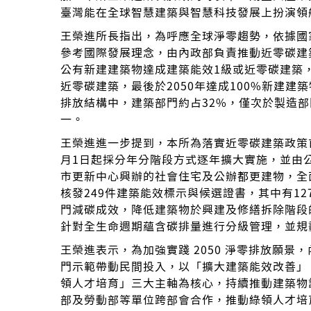
臺灣能在全球智慧建築與智慧科技發展上扮演領
王榮進所長指出，為呼應全球淨零趨勢，依據國家
參考國際發展理念，由內政部負責推動近零碳建築
公有新建建築物達成建築能效1級或近零碳建築，
近零碳建築，最後於2050年達成100%新建建
排放結構中，建築部門約占32%，僅次於製造
一。
王榮進進一步提到，本所為落實近零碳建築政策首
月1日起採分年分階段方式逐年擴大實施，並由
市更新中心興辦的社會住宅及公辦都更建物，全
核發249件建築能效標示與候選證書，其中有12
門減碳成效，降低建築物於興建及修繕拆除階段
針對全生命週期蘊含碳排量進行分級管理，並規
王榮進表示，為加強實踐 2050 淨零排放願
門示範帶動民間投入，以「擴大建築能效改善」
領人才培育」三大主軸為核心，持續推動建築物
部及勞動部等單位跨部會合作，推動綠領人才培