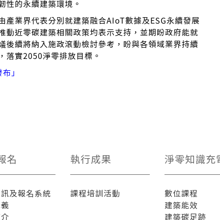
韌性的永續建築環境。
產業界代表分別就建築融合AIoT數據及ESG永續發展
推動近零碳建築相關政策均表示支持，並期盼政府能就
議後續將納入施政滾動檢討參考，盼與各領域業界持續
落實2050淨零排放目標。
發布」
報名
執行成果
淨零知識充
資訊及報名系統
課程培訓活動
數位課程
講義
建築能效
簡介
建築碳足跡