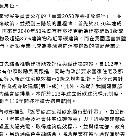
航角色。
發展委員會公布的「臺灣2050淨零排放路徑」，並
政策，並規劃三階段的里程碑：首先於2030年達成
再來是2040年50%既有建築物更新為建築能效1級或
築物及超過85%建築物為近零碳建築。而在我國溫室氣體
部門，建築產業已成為臺灣邁向淨零排放的關鍵產業之
先結合推動建築能效評估與綠建築認證，自112年7
公有帶頭鼓勵民間跟進，同時內政部要求國家住宅及都
面導入新建住宅能效標示1級之規劃設計。迄今已累計
7件為近零碳建築(第1+級)。此外，為提升我國建築部
的蘊含碳排量，本所於113年建立低碳建築標示制度，
劃自116年起逐年擴大適用範圍。
景，內政部推動「近零碳建築減碳旗艦行動計畫」，由公部
、「老宅延壽及社會住宅低碳淨零」與「近零碳建築綠
設置太陽光電、取得建築能效標示，並與環境部、教育
育。另透過綠色金融結合，協助產業在轉型過程兼顧專