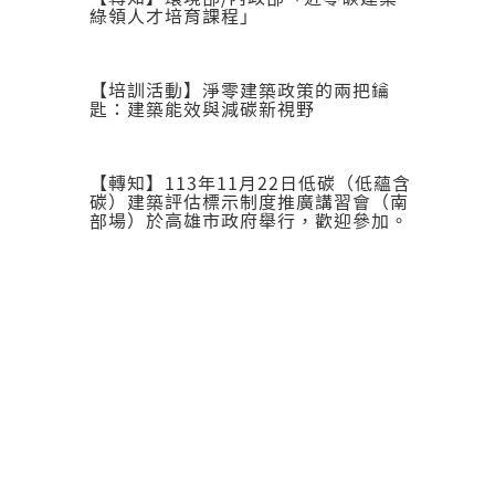
綠領人才培育課程」
【培訓活動】淨零建築政策的兩把鑰
匙：建築能效與減碳新視野
【轉知】113年11月22日低碳（低蘊含
碳）建築評估標示制度推廣講習會（南
部場）於高雄市政府舉行，歡迎參加。