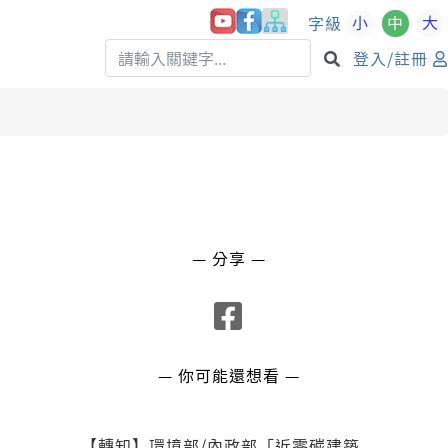
小
中
大
字級
登入/註冊
— 分享 —
— 你可能還想看 —
【轉知】環境部/內政部「近零碳建築