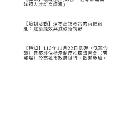
綠領人才培育課程」
【培訓活動】淨零建築政策的兩把鑰
匙：建築能效與減碳新視野
【轉知】113年11月22日低碳（低蘊含
碳）建築評估標示制度推廣講習會（南
部場）於高雄市政府舉行，歡迎參加。