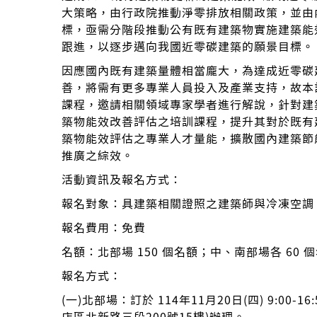
大策略，由行政院推動淨零排放相關政策，並由
標，亟需分階段推動公有既有建築物實施建築能
跟進，以逐步邁向我國近零碳建築的願景目標。
因應國內既有建築量體相當龐大，為達成近零碳
善，將需有更多專業人員投入及產業支持，故本
課程，邀請相關領域專家學者進行解說，針對建
築物能效改善評估之培訓課程，提升其對於既有
築物能效評估之專業人才量能，擴散國內建築節
推廣之綜效。
活動資訊及報名方式：
報名對象：具建築相關證照之建築師與冷凍空調
報名費用：免費
名額：北部場 150 個名額；中、南部場各 60 
報名方式：
(一)北部場：訂於 114年11月20日(四) 9:0
店區北新路三段200號15樓)辦理。