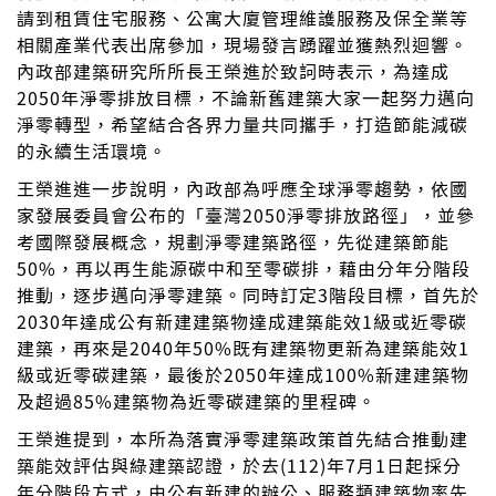
請到租賃住宅服務、公寓大廈管理維護服務及保全業等
相關產業代表出席參加，現場發言踴躍並獲熱烈迴響。
內政部建築研究所所長王榮進於致詞時表示，為達成
2050年淨零排放目標，不論新舊建築大家一起努力邁向
淨零轉型，希望結合各界力量共同攜手，打造節能減碳
的永續生活環境。
王榮進進一步說明，內政部為呼應全球淨零趨勢，依國
家發展委員會公布的「臺灣2050淨零排放路徑」，並參
考國際發展概念，規劃淨零建築路徑，先從建築節能
50%，再以再生能源碳中和至零碳排，藉由分年分階段
推動，逐步邁向淨零建築。同時訂定3階段目標，首先於
2030年達成公有新建建築物達成建築能效1級或近零碳
建築，再來是2040年50%既有建築物更新為建築能效1
級或近零碳建築，最後於2050年達成100%新建建築物
及超過85%建築物為近零碳建築的里程碑。
王榮進提到，本所為落實淨零建築政策首先結合推動建
築能效評估與綠建築認證，於去(112)年7月1日起採分
年分階段方式，由公有新建的辦公、服務類建築物率先