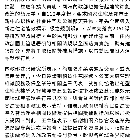
推動，並逐年擴大實施，同時內政部也擔任起建物節能
改造的領頭羊，自112年度起，要求國家住宅及都市更
新中心招標的社會住宅及公辦都更建物，率先全面導入
新建住宅能效標示1級之規劃設計，以率先落實2050淨
零排放施政目標。至於民間部分，新建建築目前正由內
政部國土管理署研訂相關法規以全面落實實施，既有建
築部分，亦將爭取相關獎補助措施，以帶動民間投入淨
零轉型行列。
內政部建築研究所表示，為加強產業溝通及交流，並蒐
集產業建言，今日邀請到租賃住宅服務、公寓大廈管理
維護服務及保全業等相關產業代表，就如何協助出租型
住宅大樓導入智慧淨零建築設計技術及成立建築能效示
範場域等議題進行意見交流，與會業者對內政部推動淨
零建築相關政策表示支持，惟表示政府應輔導民間建築
導入智慧淨零相關技術及提供相關獎補助措施以增加投
入誘因。對此，王榮進表示，感謝相關公協會及產業先
進踴躍參與這次座談會，並提出許多寶貴意見，相關建
議後續將納入施政滾動檢討參考，盼與各領域業界持續