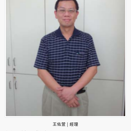
王佑萱 | 經理